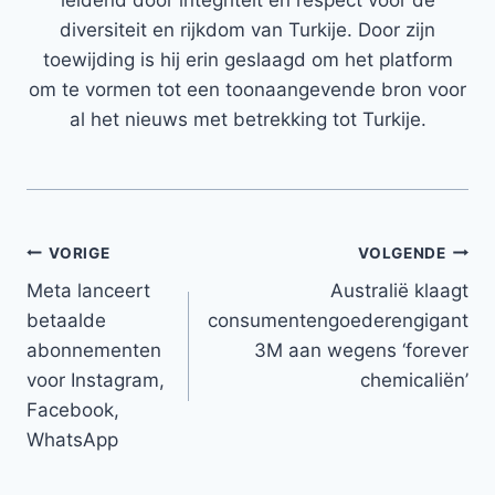
leidend door integriteit en respect voor de
diversiteit en rijkdom van Turkije. Door zijn
toewijding is hij erin geslaagd om het platform
om te vormen tot een toonaangevende bron voor
al het nieuws met betrekking tot Turkije.
Bericht
VORIGE
VOLGENDE
Meta lanceert
Australië klaagt
navigatie
betaalde
consumentengoederengigant
abonnementen
3M aan wegens ‘forever
voor Instagram,
chemicaliën’
Facebook,
WhatsApp