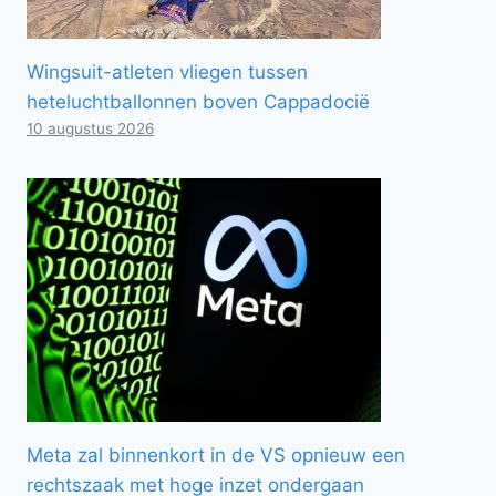
Wingsuit-atleten vliegen tussen
heteluchtballonnen boven Cappadocië
10 augustus 2026
Meta zal binnenkort in de VS opnieuw een
rechtszaak met hoge inzet ondergaan