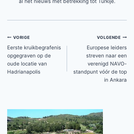
al het nieuws met betrekking tot Turkije.
Bericht
VORIGE
VOLGENDE
Eerste kruikbegrafenis
Europese leiders
navigatie
opgegraven op de
streven naar een
oude locatie van
verenigd NAVO-
Hadrianapolis
standpunt vóór de top
in Ankara