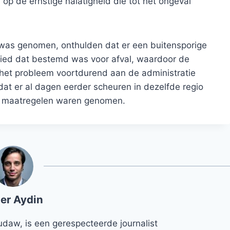
p de ernstige nalatigheid die tot het ongeval
 was genomen, onthulden dat er een buitensporige
ied dat bestemd was voor afval, waardoor de
 het probleem voortdurend aan de administratie
at er al dagen eerder scheuren in dezelfde regio
e maatregelen waren genomen.
er Aydin
udaw, is een gerespecteerde journalist