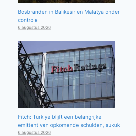
Bosbranden in Balıkesir en Malatya onder
controle
6 augustus 2026
Fitch: Türkiye blijft een belangrijke
emittent van opkomende schulden, sukuk
6 augustus 2026