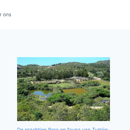
r ons
De prachtige flora en fauna van Turkije: