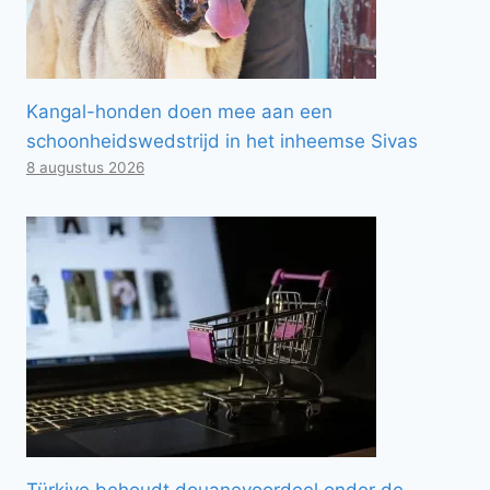
Kangal-honden doen mee aan een
schoonheidswedstrijd in het inheemse Sivas
8 augustus 2026
Türkiye behoudt douanevoordeel onder de