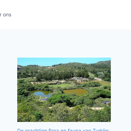
r ons
De prachtige flora en fauna van Turkije: