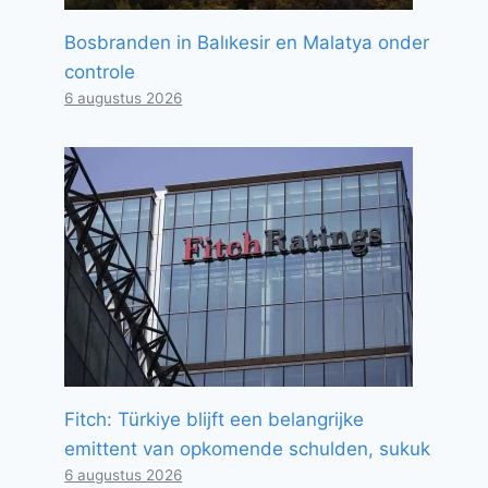
Bosbranden in Balıkesir en Malatya onder
controle
6 augustus 2026
Fitch: Türkiye blijft een belangrijke
emittent van opkomende schulden, sukuk
6 augustus 2026