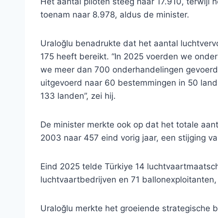
Het aantal piloten steeg naar 17.910, terwijl
toenam naar 8.978, aldus de minister.
Uraloğlu benadrukte dat het aantal luchtver
175 heeft bereikt. “In 2025 voerden we ond
we meer dan 700 onderhandelingen gevoerd. 
uitgevoerd naar 60 bestemmingen in 50 lan
133 landen”, zei hij.
De minister merkte ook op dat het totale aan
2003 naar 457 eind vorig jaar, een stijging v
Eind 2025 telde Türkiye 14 luchtvaartmaatsch
luchtvaartbedrijven en 71 ballonexploitanten, z
Uraloğlu merkte het groeiende strategische 