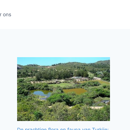
r ons
De prachtige flora en fauna van Turkije: