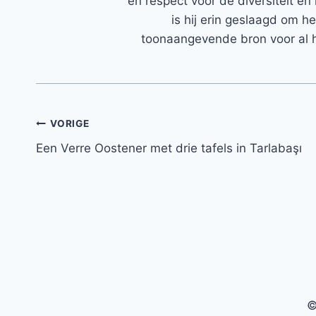
en respect voor de diversiteit en 
is hij erin geslaagd om h
toonaangevende bron voor al h
Bericht
VORIGE
Een Verre Oostener met drie tafels in Tarlabaşı
navigatie
©