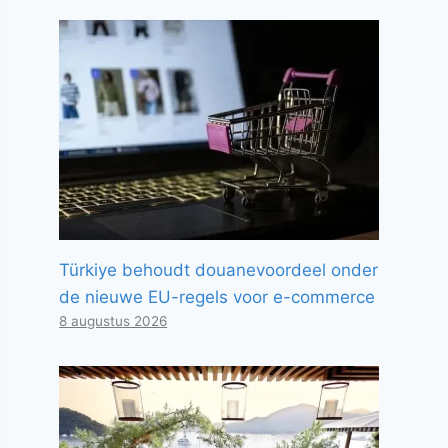
Türkiye behoudt douanevoordeel onder
de nieuwe EU-regels voor e-commerce
8 augustus 2026