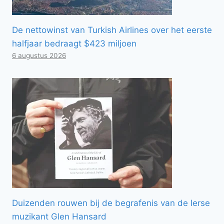
De nettowinst van Turkish Airlines over het eerste
halfjaar bedraagt ​​$423 miljoen
6 augustus 2026
Duizenden rouwen bij de begrafenis van de Ierse
muzikant Glen Hansard