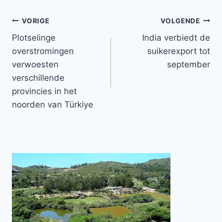
Bericht
VORIGE
VOLGENDE
Plotselinge
India verbiedt de
navigatie
overstromingen
suikerexport tot
verwoesten
september
verschillende
provincies in het
noorden van Türkiye