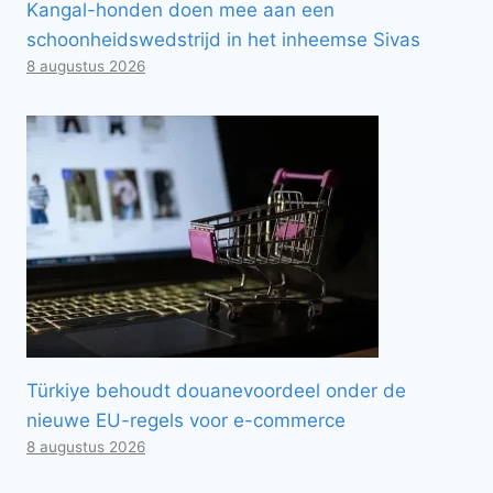
Kangal-honden doen mee aan een
schoonheidswedstrijd in het inheemse Sivas
8 augustus 2026
Türkiye behoudt douanevoordeel onder de
nieuwe EU-regels voor e-commerce
8 augustus 2026