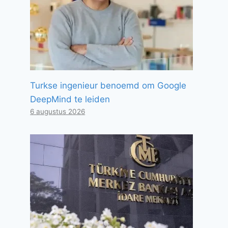
Turkse ingenieur benoemd om Google
DeepMind te leiden
6 augustus 2026