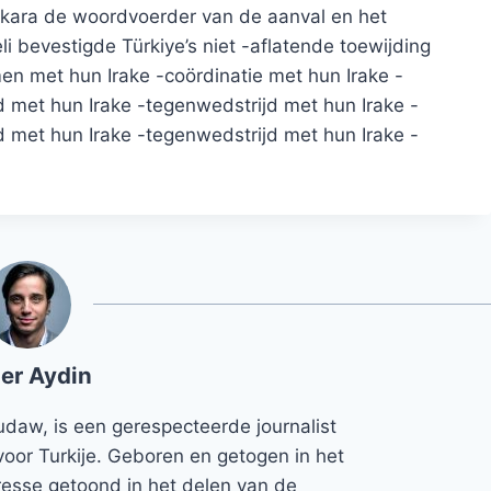
nkara de woordvoerder van de aanval en het
i bevestigde Türkiye’s niet -aflatende toewijding
en met hun Irake -coördinatie met hun Irake -
d met hun Irake -tegenwedstrijd met hun Irake -
d met hun Irake -tegenwedstrijd met hun Irake -
er Aydin
udaw, is een gerespecteerde journalist
voor Turkije. Geboren en getogen in het
teresse getoond in het delen van de