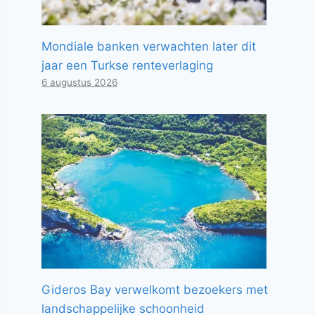
Mondiale banken verwachten later dit
jaar een Turkse renteverlaging
6 augustus 2026
Gideros Bay verwelkomt bezoekers met
landschappelijke schoonheid