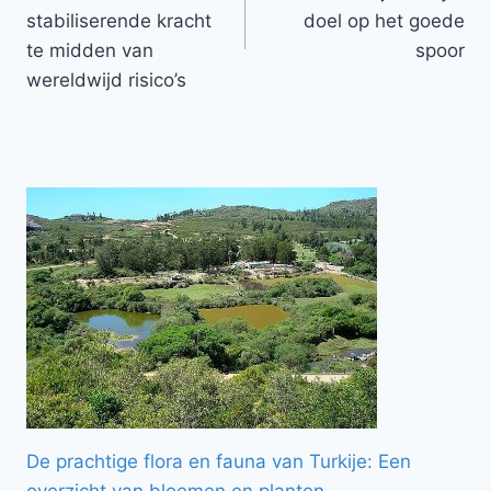
stabiliserende kracht
doel op het goede
te midden van
spoor
wereldwijd risico’s
De prachtige flora en fauna van Turkije: Een
overzicht van bloemen en planten