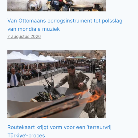
Van Ottomaans oorlogsinstrument tot polsslag
van mondiale muziek
7 augustus 2026
Routekaart krijgt vorm voor een ’terreurvrij
Türkiye’-proces