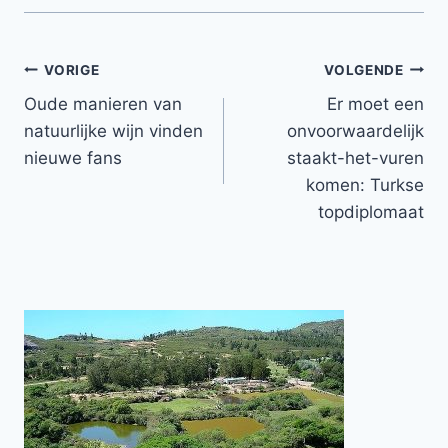
Bericht
VORIGE
VOLGENDE
Oude manieren van
Er moet een
navigatie
natuurlijke wijn vinden
onvoorwaardelijk
nieuwe fans
staakt-het-vuren
komen: Turkse
topdiplomaat