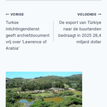
Bericht
VORIGE
VOLGENDE
Turkse
De export van Türkiye
navigatie
inlichtingendienst
naar de buurlanden
geeft archiefdocument
bedraagt ​​in 2025 28,4
vrij over ‘Lawrence of
miljard dollar
Arabia’