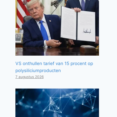
VS onthullen tarief van 15 procent op
polysiliciumproducten
7 augustus 2026