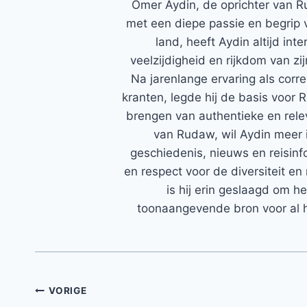
Ömer Aydin, de oprichter van R
met een diepe passie en begrip 
land, heeft Aydin altijd in
veelzijdigheid en rijkdom van zi
Na jarenlange ervaring als corr
kranten, legde hij de basis voor 
brengen van authentieke en rele
van Rudaw, wil Aydin meer 
geschiedenis, nieuws en reisinfo
en respect voor de diversiteit en 
is hij erin geslaagd om h
toonaangevende bron voor al h
Bericht
VORIGE