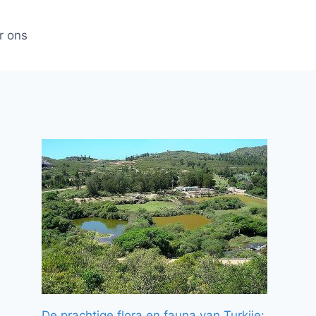
r ons
De prachtige flora en fauna van Turkije: