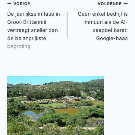
Bericht
VORIGE
VOLGENDE
De jaarlijkse inflatie in
Geen enkel bedrijf is
navigatie
Groot-Brittannië
immuun als de AI-
vertraagt ​​sneller dan
zeepbel barst:
de belangrijkste
Google-baas
begroting