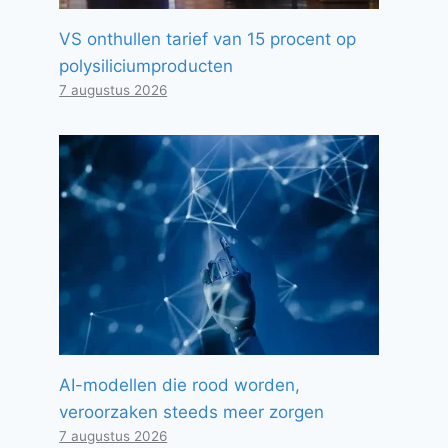
VS onthullen tarief van 15 procent op
polysiliciumproducten
7 augustus 2026
AI-modellen die rood worden,
veroorzaken steeds meer zorgen
7 augustus 2026