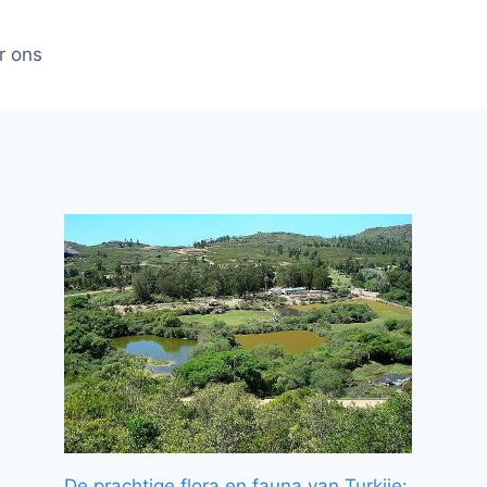
r ons
De prachtige flora en fauna van Turkije: