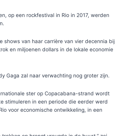
en, op een rockfestival in Rio in 2017, werden
n.
 shows van haar carrière van vier decennia bij
ok en miljoenen dollars in de lokale economie
y Gaga zal naar verwachting nog groter zijn.
nternationale ster op Copacabana-strand wordt
te stimuleren in een periode die eerder werd
Rio voor economische ontwikkeling, in een
 trekken en brengt vreugde in de buurt,” zei