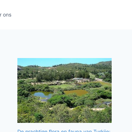
r ons
De prachtige flora en fauna van Turkije: