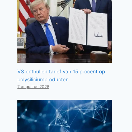
VS onthullen tarief van 15 procent op
polysiliciumproducten
7 augustus 2026