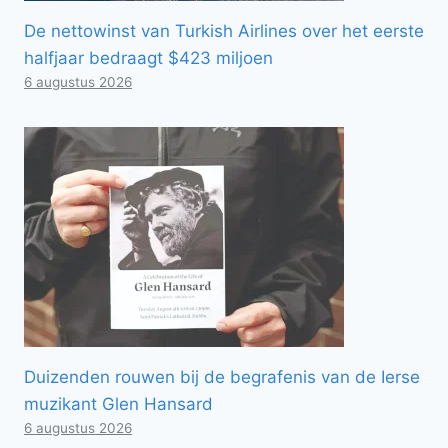
De nettowinst van Turkish Airlines over het eerste
halfjaar bedraagt ​​$423 miljoen
6 augustus 2026
Duizenden rouwen bij de begrafenis van de Ierse
muzikant Glen Hansard
6 augustus 2026