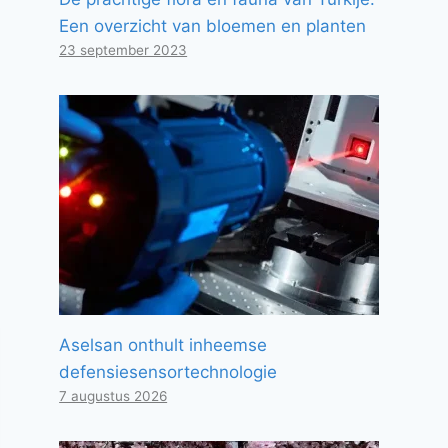
Een overzicht van bloemen en planten
23 september 2023
Aselsan onthult inheemse
defensiesensortechnologie
7 augustus 2026