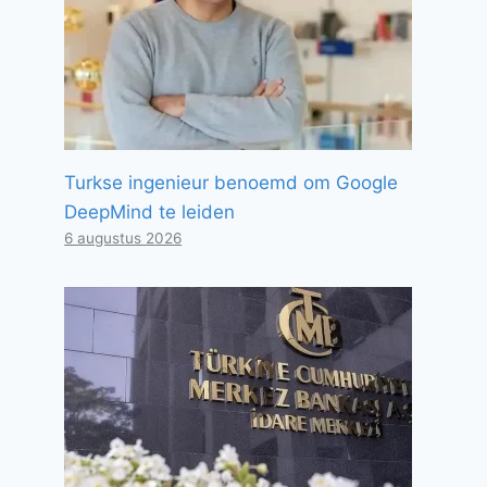
Turkse ingenieur benoemd om Google
DeepMind te leiden
6 augustus 2026