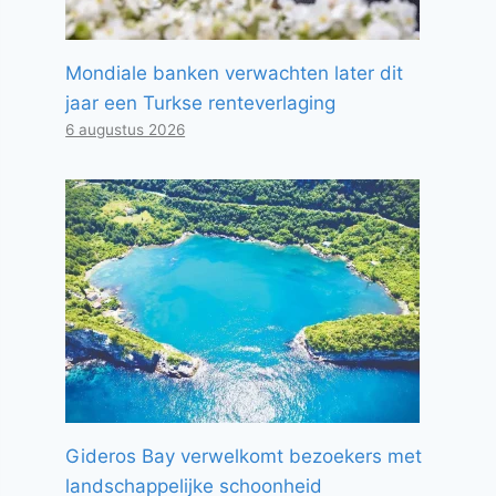
Mondiale banken verwachten later dit
jaar een Turkse renteverlaging
6 augustus 2026
Gideros Bay verwelkomt bezoekers met
landschappelijke schoonheid