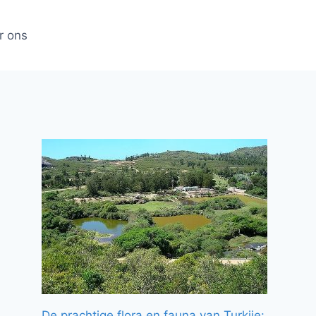
r ons
De prachtige flora en fauna van Turkije: