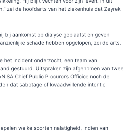
keling. Hij blijft vechten voor zijn leven. In dit
” zei de hoofdarts van het ziekenhuis dat Zeyrek
j bij aankomst op dialyse geplaatst en geven
nzienlijke schade hebben opgelopen, zei de arts.
ie het incident onderzocht, een team van
 pand gestuurd. Uitspraken zijn afgenomen van twee
ISA Chief Public Procuror’s Officice noch de
den dat sabotage of kwaadwillende intentie
epalen welke soorten nalatigheid, indien van