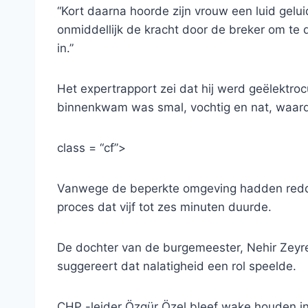
“Kort daarna hoorde zijn vrouw een luid gelu
onmiddellijk de kracht door de breker om te
in.”
Het expertrapport zei dat hij werd geëlektrocu
binnenkwam was smal, vochtig en nat, waardo
class = “cf”>
Vanwege de beperkte omgeving hadden redd
proces dat vijf tot zes minuten duurde.
De dochter van de burgemeester, Nehir Zeyrek
suggereert dat nalatigheid een rol speelde.
CHP -leider Özgür Özel bleef wake houden i