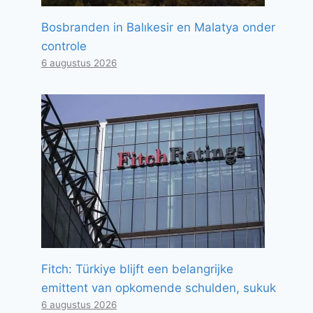
Bosbranden in Balıkesir en Malatya onder
controle
6 augustus 2026
Fitch: Türkiye blijft een belangrijke
emittent van opkomende schulden, sukuk
6 augustus 2026