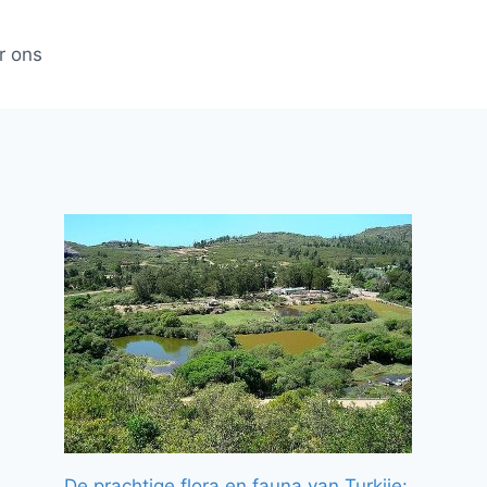
r ons
De prachtige flora en fauna van Turkije: