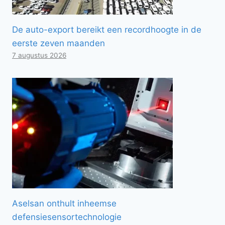
De auto-export bereikt een recordhoogte in de
eerste zeven maanden
7 augustus 2026
Aselsan onthult inheemse
defensiesensortechnologie