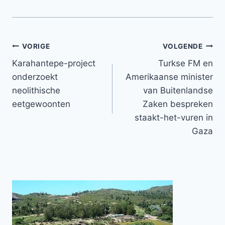
Bericht
VORIGE
VOLGENDE
Karahantepe-project
Turkse FM en
navigatie
onderzoekt
Amerikaanse minister
neolithische
van Buitenlandse
eetgewoonten
Zaken bespreken
staakt-het-vuren in
Gaza