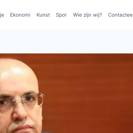
je
Ekonomi
Kunst
Spor
Wie zijn wij?
Contactee