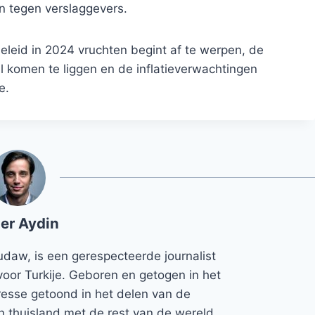
kan tegen verslaggevers.
eleid in 2024 vruchten begint af te werpen, de
l komen te liggen en de inflatieverwachtingen
e.
er Aydin
udaw, is een gerespecteerde journalist
voor Turkije. Geboren en getogen in het
teresse getoond in het delen van de
jn thuisland met de rest van de wereld.