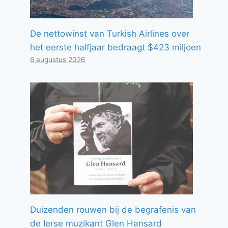
De nettowinst van Turkish Airlines over
het eerste halfjaar bedraagt ​​$423 miljoen
6 augustus 2026
Duizenden rouwen bij de begrafenis van
de Ierse muzikant Glen Hansard