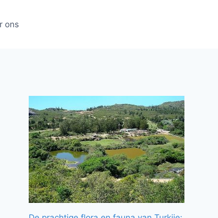
r ons
De prachtige flora en fauna van Turkije: