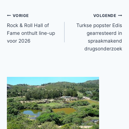
Bericht
VORIGE
VOLGENDE
Rock & Roll Hall of
Turkse popster Edis
navigatie
Fame onthult line-up
gearresteerd in
voor 2026
spraakmakend
drugsonderzoek