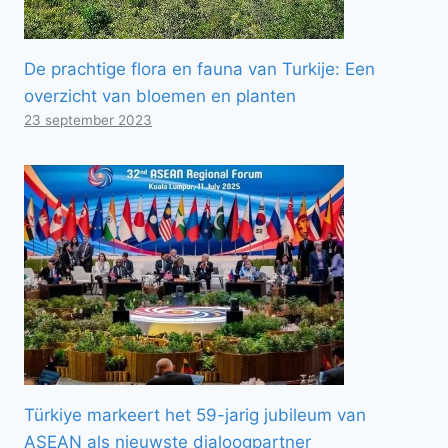
De prachtige flora en fauna van Turkije: Een
overzicht van bloemen en planten
23 september 2023
Türkiye markeert het 59-jarig jubileum van
ASEAN als nieuwste dialoogpartner