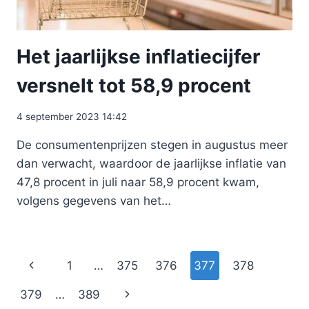
Het jaarlijkse inflatiecijfer
versnelt tot 58,9 procent
4 september 2023 14:42
De consumentenprijzen stegen in augustus meer
dan verwacht, waardoor de jaarlijkse inflatie van
47,8 procent in juli naar 58,9 procent kwam,
volgens gegevens van het…
Paginanavigatie
Vorige
1
…
375
376
377
378
pagina
Volgende
379
…
389