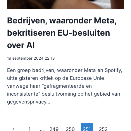
Bedrijven, waaronder Meta,
bekritiseren EU-besluiten
over AI
19 september 2024 22:18
Een groep bedrijven, waaronder Meta en Spotify,
uitte gisteren kritiek op de Europese Unie
vanwege haar “gefragmenteerde en
inconsistente” besluitvorming op het gebied van
gegevensprivacy…
Paginanavigatie
Vorige
1
…
249
250
251
252