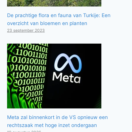
De prachtige flora en fauna van Turkije: Een
overzicht van bloemen en planten
23 september 2023
Meta zal binnenkort in de VS opnieuw een
rechtszaak met hoge inzet ondergaan