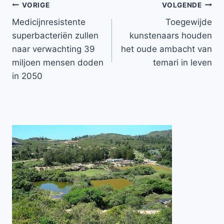
Bericht
VORIGE
VOLGENDE
Medicijnresistente
Toegewijde
navigatie
superbacteriën zullen
kunstenaars houden
naar verwachting 39
het oude ambacht van
miljoen mensen doden
temari in leven
in 2050