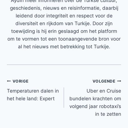
Aydin meer informeren over de Turkse cultuur,
geschiedenis, nieuws en reisinformatie, daarbij
leidend door integriteit en respect voor de
diversiteit en rijkdom van Turkije. Door zijn
toewijding is hij erin geslaagd om het platform
om te vormen tot een toonaangevende bron voor
al het nieuws met betrekking tot Turkije.
Bericht
VORIGE
VOLGENDE
Temperaturen dalen in
Uber en Cruise
navigatie
het hele land: Expert
bundelen krachten om
volgend jaar robotaxi’s
in te zetten