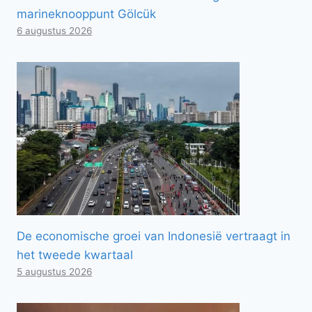
marineknooppunt Gölcük
6 augustus 2026
De economische groei van Indonesië vertraagt ​​in
het tweede kwartaal
5 augustus 2026