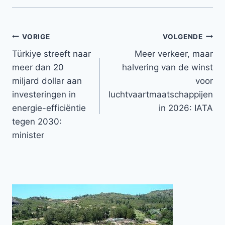
Bericht
VORIGE
VOLGENDE
Türkiye streeft naar
Meer verkeer, maar
navigatie
meer dan 20
halvering van de winst
miljard dollar aan
voor
investeringen in
luchtvaartmaatschappijen
energie-efficiëntie
in 2026: IATA
tegen 2030:
minister