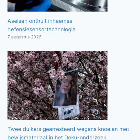
Aselsan onthult inheemse
defensiesensortechnologie
7 augustus 2026
Twee duikers gearresteerd wegens knoeien met
bewijsmateriaal in het Doku-onderzoek