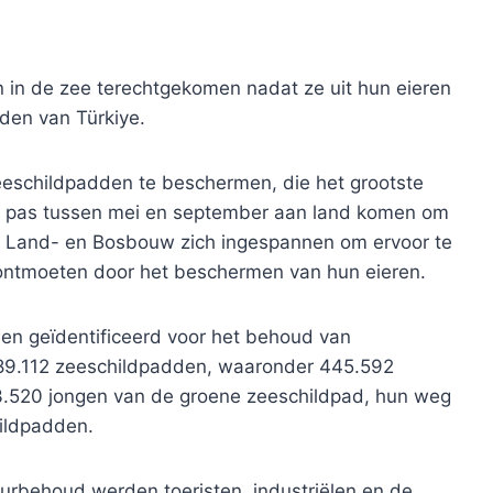
in de zee terechtgekomen nadat ze uit hun eieren
en van Türkiye.
eeschildpadden te beschermen, die het grootste
n pas tussen mei en september aan land komen om
van Land- en Bosbouw zich ingespannen om ervoor te
 ontmoeten door het beschermen van hun eieren.
ieden geïdentificeerd voor het behoud van
589.112 zeeschildpadden, waaronder 445.592
3.520 jongen van de groene zeeschildpad, hun weg
ildpadden.
urbehoud werden toeristen, industriëlen en de