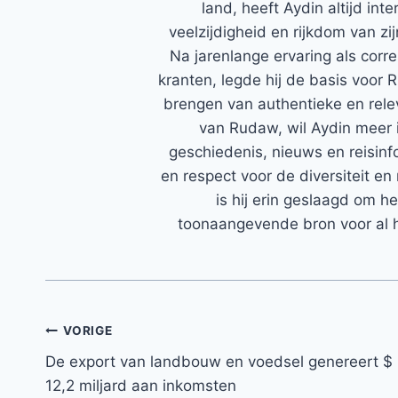
land, heeft Aydin altijd in
veelzijdigheid en rijkdom van zi
Na jarenlange ervaring als corr
kranten, legde hij de basis voor 
brengen van authentieke en rele
van Rudaw, wil Aydin meer 
geschiedenis, nieuws en reisinfo
en respect voor de diversiteit en 
is hij erin geslaagd om h
toonaangevende bron voor al h
Bericht
VORIGE
De export van landbouw en voedsel genereert $
navigatie
12,2 miljard aan inkomsten