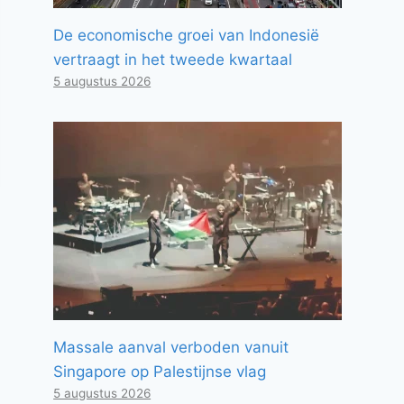
De economische groei van Indonesië
vertraagt ​​in het tweede kwartaal
5 augustus 2026
Massale aanval verboden vanuit
Singapore op Palestijnse vlag
5 augustus 2026