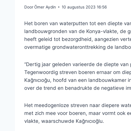
Door
Ömer Aydin
10 augustus 2023 16:56
Het boren van waterputten tot een diepte va
landbouwgronden van de Konya-vlakte, de gr
heeft geleid tot bezorgdheid, aangezien ver
overmatige grondwateronttrekking de landbou
“Dertig jaar geleden varieerde de diepte van 
Tegenwoordig streven boeren ernaar om diept
Kağnıcıoğu, hoofd van een landbouwkamer in he
over de trend en benadrukte de negatieve imp
Het meedogenloze streven naar diepere water
met zich mee voor boeren, maar vormt ook een
vlakte, waarschuwde Kağnıcıoğlu.