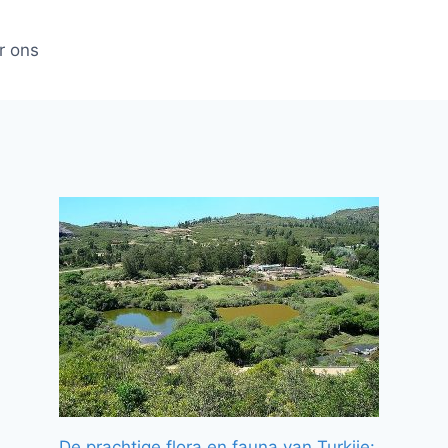
r ons
De prachtige flora en fauna van Turkije: