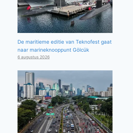
De maritieme editie van Teknofest gaat
naar marineknooppunt Gölcük
6 augustus 2026