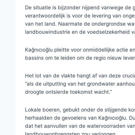
De situatie is bijzonder nijpend vanwege de 
verantwoordelijk is voor de levering van ong
van het land. Naarmate de ondergrondse wat
landbouwindustrie en de voedselzekerheid van
Kağnıcıoğlu pleitte voor onmiddellijke actie 
bassins om te leiden om de regio nieuw leven
Het lot van de vlakte hangt af van deze cruc
“als de uitputting van het grondwater aanho
droogte ontsierde toekomst wacht.”
Lokale boeren, gebukt onder de stijgende ko
herhaalden de gevoelens van Kağnıcıoğlu. Dur
dat het aanvullen van de watervoorraden van
landbouwopbrengsten zou verjongen.