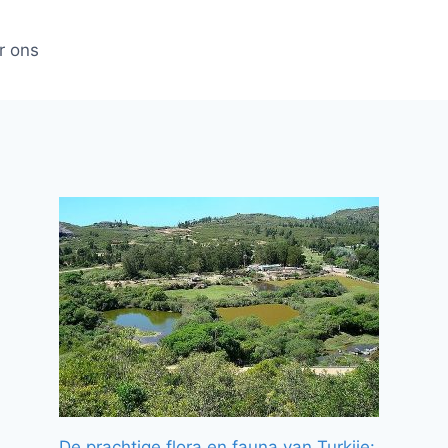
r ons
De prachtige flora en fauna van Turkije: