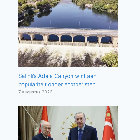
Salihli’s Adala Canyon wint aan
populariteit onder ecotoeristen
7 augustus 2026