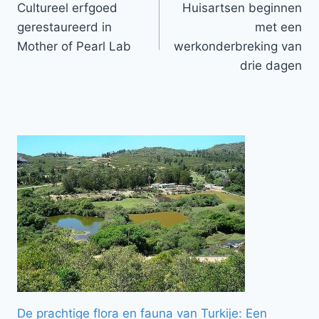
Cultureel erfgoed
Huisartsen beginnen
navigatie
gerestaureerd in
met een
Mother of Pearl Lab
werkonderbreking van
drie dagen
De prachtige flora en fauna van Turkije: Een