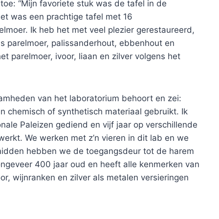
oe: “Mijn favoriete stuk was de tafel in de
t was een prachtige tafel met 16
elmoer. Ik heb het met veel plezier gerestaureerd,
ls parelmoer, palissanderhout, ebbenhout en
 parelmoer, ivoor, liaan en zilver volgens het
amheden van het laboratorium behoort en zei:
n chemisch of synthetisch materiaal gebruikt. Ik
ionale Paleizen gediend en vijf jaar op verschillende
werkt. We werken met z’n vieren in dit lab en we
 midden hebben we de toegangsdeur tot de harem
 ongeveer 400 jaar oud en heeft alle kenmerken van
oor, wijnranken en zilver als metalen versieringen