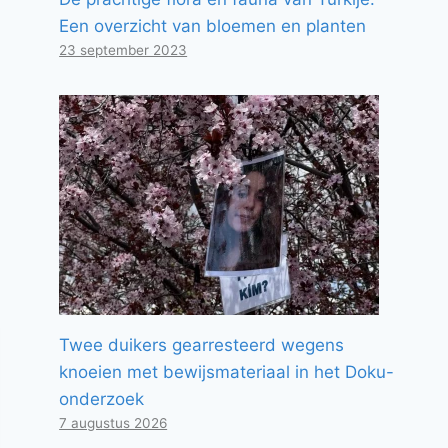
Een overzicht van bloemen en planten
23 september 2023
Twee duikers gearresteerd wegens
knoeien met bewijsmateriaal in het Doku-
onderzoek
7 augustus 2026