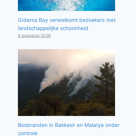
Gideros Bay verwelkomt bezoekers met
landschappelijke schoonheid
6 augustus 2026
Bosbranden in Balıkesir en Malatya onder
controle