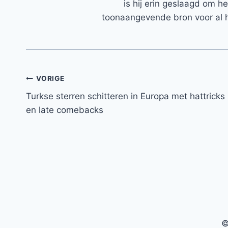
is hij erin geslaagd om h
toonaangevende bron voor al h
Bericht
VORIGE
Turkse sterren schitteren in Europa met hattricks
navigatie
en late comebacks
©