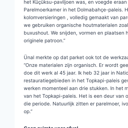
het Küçüksu-paviljoen was, en voegde eraan t
Parelmoerkamer in het Dolmabahçe-paleis. He
kolomversieringen , volledig gemaakt van par
we gebruiken organische houtmaterialen zoa
buxushout. We snijden, vormen en plaatsen het
originele patroon.”
Ünal merkte op dat parket ook tot de werkza
“Onze materialen zijn organisch. Er wordt gee
doe dit werk al 45 jaar. Ik heb 32 jaar in Nat
restauratiegebieden in het Topkapi-paleis ge
werken momenteel aan drie stukken. In het
van het Topkapi-paleis. Het is een deur van
die periode. Natuurlijk zitten er parelmoer, iv
op.”