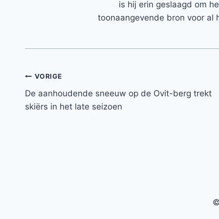
is hij erin geslaagd om h
toonaangevende bron voor al h
Bericht
VORIGE
De aanhoudende sneeuw op de Ovit-berg trekt
navigatie
skiërs in het late seizoen
©