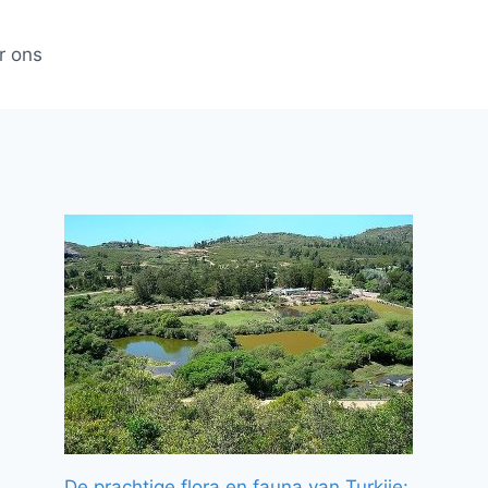
r ons
De prachtige flora en fauna van Turkije: