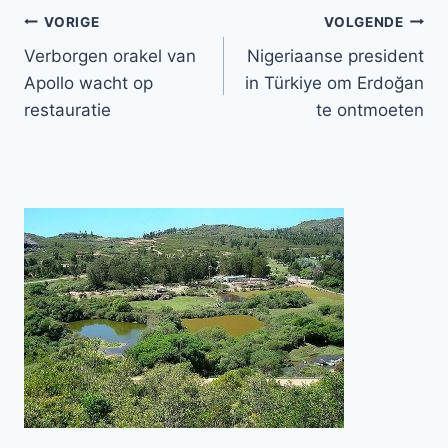
Bericht
VORIGE
VOLGENDE
Verborgen orakel van
Nigeriaanse president
navigatie
Apollo wacht op
in Türkiye om Erdoğan
restauratie
te ontmoeten