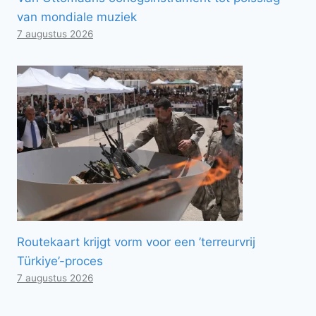
van mondiale muziek
7 augustus 2026
Routekaart krijgt vorm voor een ’terreurvrij
Türkiye’-proces
7 augustus 2026