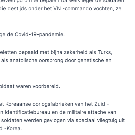
bevestigd om te bepalen tot welk leger de soldaten
ie destijds onder het VN -commando vochten, zei
ege de Covid-19-pandemie.
letten bepaald met bijna zekerheid als Turks,
d als anatolische oorsprong door genetische en
soldaat waren voorbereid.
het Koreaanse oorlogsfabrieken van het Zuid -
n identificatiebureau en de militaire attache van
r soldaten werden gevlogen via speciaal vliegtuig uit
d -Korea.