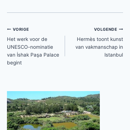
Bericht
VORIGE
VOLGENDE
Het werk voor de
Hermès toont kunst
navigatie
UNESCO-nominatie
van vakmanschap in
van İshak Paşa Palace
Istanbul
begint