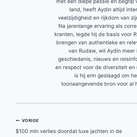
met een diepe passie en begrip 
land, heeft Aydin altijd in
veelzijdigheid en rijkdom van zi
Na jarenlange ervaring als corr
kranten, legde hij de basis voor 
brengen van authentieke en rele
van Rudaw, wil Aydin meer 
geschiedenis, nieuws en reisinfo
en respect voor de diversiteit en 
is hij erin geslaagd om h
toonaangevende bron voor al h
Bericht
VORIGE
$100 mln verlies doordat luxe jachten in de
navigatie