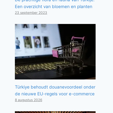
Een overzicht van bloemen en planten
23 september 2023
Türkiye behoudt douanevoordeel onder
de nieuwe EU-regels voor e-commerce
8 augustus 2026