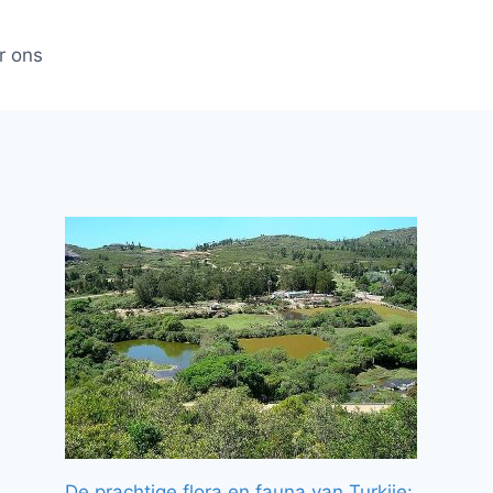
r ons
De prachtige flora en fauna van Turkije: