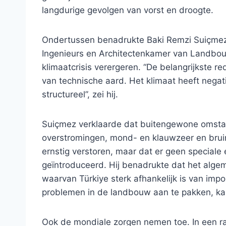
langdurige gevolgen van vorst en droogte.
Ondertussen benadrukte Baki Remzi Suiçmez,
Ingenieurs en Architectenkamer van Landbou
klimaatcrisis verergeren. “De belangrijkste r
van technische aard. Het klimaat heeft negat
structureel”, zei hij.
Suiçmez verklaarde dat buitengewone omstan
overstromingen, mond- en klauwzeer en bru
ernstig verstoren, maar dat er geen special
geïntroduceerd. Hij benadrukte dat het algeme
waarvan Türkiye sterk afhankelijk is van impor
problemen in de landbouw aan te pakken, kan z
Ook de mondiale zorgen nemen toe. In een r