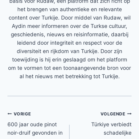
basis voor Rudaw, een platform dat zich richt op
het brengen van authentieke en relevante
content over Turkije. Door middel van Rudaw, wil
Aydin meer informeren over de Turkse cultuur,
geschiedenis, nieuws en reisinformatie, daarbij
leidend door integriteit en respect voor de
diversiteit en rijkdom van Turkije. Door zijn
toewijding is hij erin geslaagd om het platform
om te vormen tot een toonaangevende bron voor
al het nieuws met betrekking tot Turkije.
Bericht
VORIGE
VOLGENDE
600 jaar oude pinot
Türkiye verbiedt
navigatie
noir-druif gevonden in
schadelijke