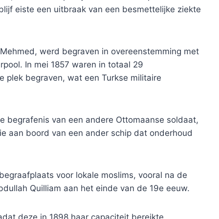
ijf eiste een uitbraak van een besmettelijke ziekte
an Mehmed, werd begraven in overeenstemming met
erpool. In mei 1857 waren in totaal 29
lek begraven, wat een Turkse militaire
de begrafenis van een andere Ottomaanse soldaat,
ie aan boord van een ander schip dat onderhoud
begraafplaats voor lokale moslims, vooral na de
bdullah Quilliam aan het einde van de 19e eeuw.
dat deze in 1898 haar capaciteit bereikte.