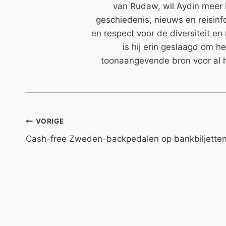
van Rudaw, wil Aydin meer 
geschiedenis, nieuws en reisinfo
en respect voor de diversiteit en 
is hij erin geslaagd om h
toonaangevende bron voor al h
Bericht
VORIGE
Cash-free Zweden-backpedalen op bankbiljette
navigatie