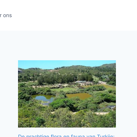
r ons
De prachtige flora en fauna van Turkije: