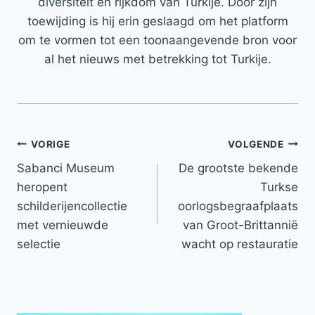
diversiteit en rijkdom van Turkije. Door zijn
toewijding is hij erin geslaagd om het platform
om te vormen tot een toonaangevende bron voor
al het nieuws met betrekking tot Turkije.
Bericht
VORIGE
VOLGENDE
Sabanci Museum
De grootste bekende
navigatie
heropent
Turkse
schilderijencollectie
oorlogsbegraafplaats
met vernieuwde
van Groot-Brittannië
selectie
wacht op restauratie