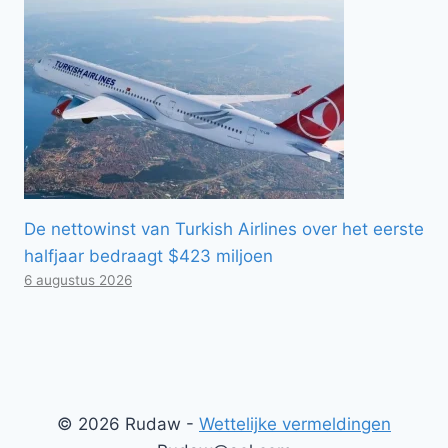
De nettowinst van Turkish Airlines over het eerste
halfjaar bedraagt ​​$423 miljoen
6 augustus 2026
© 2026 Rudaw -
Wettelijke vermeldingen