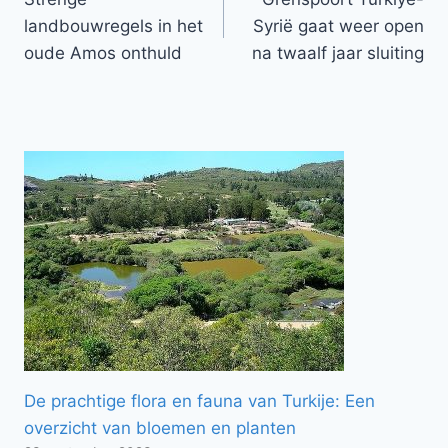
navigatie
landbouwregels in het
Syrië gaat weer open
oude Amos onthuld
na twaalf jaar sluiting
De prachtige flora en fauna van Turkije: Een
overzicht van bloemen en planten