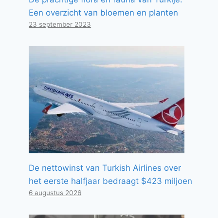
Een overzicht van bloemen en planten
23 september 2023
De nettowinst van Turkish Airlines over
het eerste halfjaar bedraagt ​​$423 miljoen
6 augustus 2026