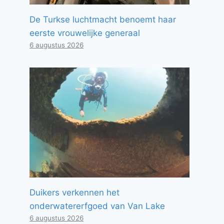
De Turkse luchtmacht benoemt haar
eerste vrouwelijke generaal
6 augustus 2026
Duikers verkennen het
onderwatererfgoed van Van Lake
6 augustus 2026