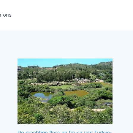
r ons
De prachtige flora en fauna van Turkije: