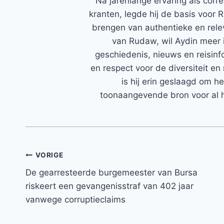
Na jarenlange ervaring als corr
kranten, legde hij de basis voor 
brengen van authentieke en rele
van Rudaw, wil Aydin meer 
geschiedenis, nieuws en reisinfo
en respect voor de diversiteit en 
is hij erin geslaagd om h
toonaangevende bron voor al h
Bericht
VORIGE
De gearresteerde burgemeester van Bursa
navigatie
riskeert een gevangenisstraf van 402 jaar
vanwege corruptieclaims