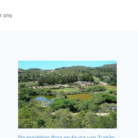
r ons
De prachtige flora en fauna van Turkije: