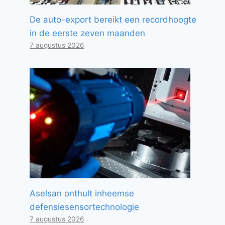
De auto-export bereikt een recordhoogte
in de eerste zeven maanden
7 augustus 2026
Aselsan onthult inheemse
defensiesensortechnologie
7 augustus 2026