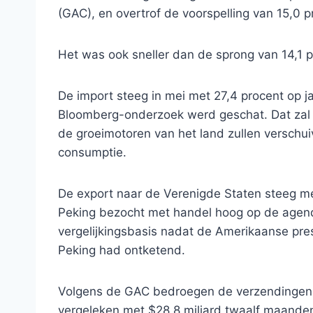
(GAC), en overtrof de voorspelling van 15,0
Het was ook sneller dan de sprong van 14,1 pr
De import steeg in mei met 27,4 procent op j
Bloomberg-onderzoek werd geschat. Dat zal P
de groeimotoren van het land zullen verschu
consumptie.
De export naar de Verenigde Staten steeg me
Peking bezocht met handel hoog op de agenda
vergelijkingsbasis nadat de Amerikaanse presi
Peking had ontketend.
Volgens de GAC bedroegen de verzendingen n
vergeleken met $28,8 miljard twaalf maande