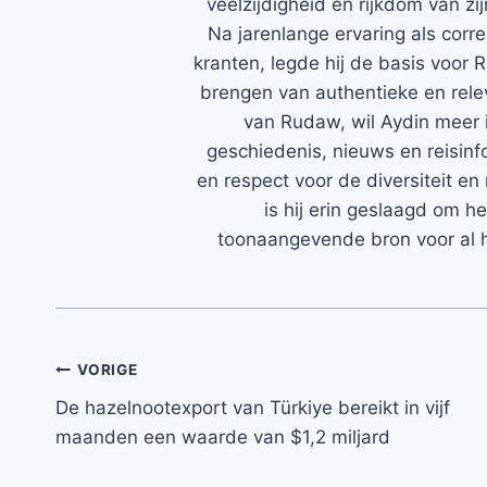
veelzijdigheid en rijkdom van zi
Na jarenlange ervaring als corr
kranten, legde hij de basis voor 
brengen van authentieke en rele
van Rudaw, wil Aydin meer 
geschiedenis, nieuws en reisinfo
en respect voor de diversiteit en 
is hij erin geslaagd om h
toonaangevende bron voor al h
Bericht
VORIGE
De hazelnootexport van Türkiye bereikt in vijf
navigatie
maanden een waarde van $1,2 miljard