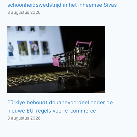
schoonheidswedstrijd in het inheemse Sivas
8 augustus 2026
Türkiye behoudt douanevoordeel onder de
nieuwe EU-regels voor e-commerce
8 augustus 2026