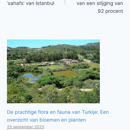
‘sahafs’ van Istanbul
van een stijging van
92 procent
De prachtige flora en fauna van Turkije: Een
overzicht van bloemen en planten
23 september 2023