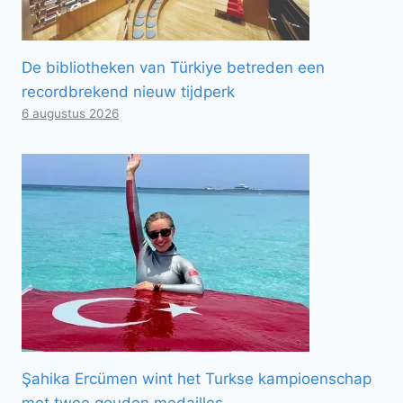
De bibliotheken van Türkiye betreden een
recordbrekend nieuw tijdperk
6 augustus 2026
Şahika Ercümen wint het Turkse kampioenschap
met twee gouden medailles