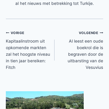
al het nieuws met betrekking tot Turkije.
Bericht
VORIGE
VOLGENDE
Kapitaalinstroom uit
AI leest een oude
navigatie
opkomende markten
boekrol die is
zal het hoogste niveau
begraven door de
in tien jaar bereiken:
uitbarsting van de
Fitch
Vesuvius