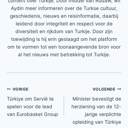
content over Turkije. Door middel van Rudaw, wil
Aydin meer informeren over de Turkse cultuur,
geschiedenis, nieuws en reisinformatie, daarbij
leidend door integriteit en respect voor de
diversiteit en rijkdom van Turkije. Door zijn
toewijding is hij erin geslaagd om het platform
om te vormen tot een toonaangevende bron voor
al het nieuws met betrekking tot Turkije.
Bericht
VORIGE
VOLGENDE
Türkiye om Servië te
Minister bevestigt de
navigatie
spelen voor de lead
herziening van de 12-
van Eurobasket Group
jarige verplichte
opleiding van Türkiye